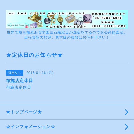
世界で最も権威ある米国宝石鑑定士が査定をするので安心高額査定。
出張買取大歓迎。東大阪の買取はお任せ下さい！
★定休日のお知らせ★
2016-01-18 (月)
指定なし
布施店定休日
布施店定休日
★トップページ★
☆インフォメーション☆