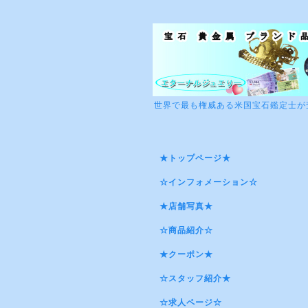
世界で最も権威ある米国宝石鑑定士が
★トップページ★
☆インフォメーション☆
★店舗写真★
☆商品紹介☆
★クーポン★
☆スタッフ紹介★
☆求人ページ☆