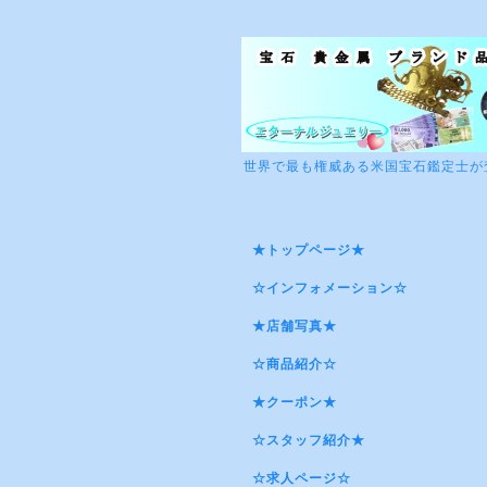
世界で最も権威ある米国宝石鑑定士が
★トップページ★
☆インフォメーション☆
★店舗写真★
☆商品紹介☆
★クーポン★
☆スタッフ紹介★
☆求人ページ☆