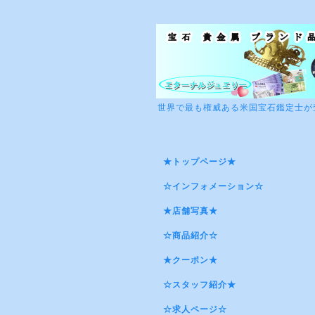
世界で最も権威ある米国宝石鑑定士が
★トップページ★
☆インフォメーション☆
★店舗写真★
☆商品紹介☆
★クーポン★
☆スタッフ紹介★
☆求人ページ☆