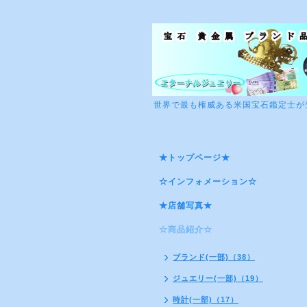
世界で最も権威ある米国宝石鑑定士が
★トップページ★
☆インフォメーション☆
★店舗写真★
☆商品紹介☆
ブランド(一部)（38）
ジュエリー(一部)（19）
時計(一部)（17）