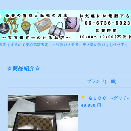
査定をするので安心高額査定。出張買取大歓迎。東大阪の買取はお任せ下さ
☆商品紹介☆
ブランド(一部)
ＧＵＣＣＩ-グッチ-
49,980 円