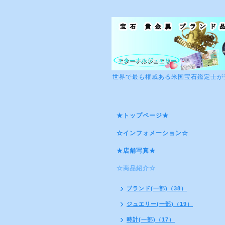
世界で最も権威ある米国宝石鑑定士が
★トップページ★
☆インフォメーション☆
★店舗写真★
☆商品紹介☆
ブランド(一部)（38）
ジュエリー(一部)（19）
時計(一部)（17）