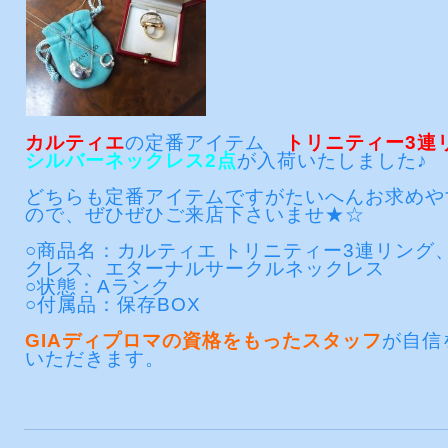
カルティエ
の定番アイテム
トリニティー3連
シルバーネックレス2点
が入荷いたしました♪
どちらも定番アイテムですがたいへんお求めや
ので、ぜひぜひご来店下さいませ★☆
○商品名：カルティエ トリニティー3連リング
クレス、エターナルサークルネックレス
○状態：Aランク
○付属品：保存BOX
GIAディプロマの資格をもったスタッフ
が自信
いただきます。