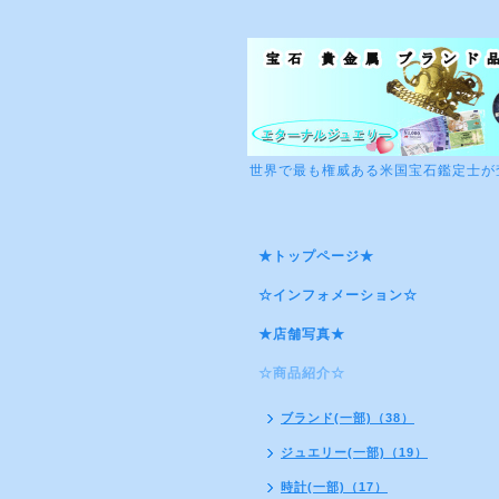
世界で最も権威ある米国宝石鑑定士が
★トップページ★
☆インフォメーション☆
★店舗写真★
☆商品紹介☆
ブランド(一部)（38）
ジュエリー(一部)（19）
時計(一部)（17）