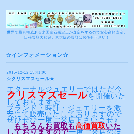
世界で最も権威ある米国宝石鑑定士が査定をするので安心高額査定。
出張買取大歓迎。東大阪の買取はお任せ下さい！
☆インフォメーション☆
2015-12-12 15:41:00
☆クリスマスセール★
エターナルジュエリーではただ今
クリスマスセール
を開催いた
しております☆
ブランド・時計・ジュエリーを激
安にて販売いたしておりますので
ぜひぜひ一度ご来店下さいませ♪
もちろんお買取も
高価買取
いた
しておりますので
一度ご来店のほ